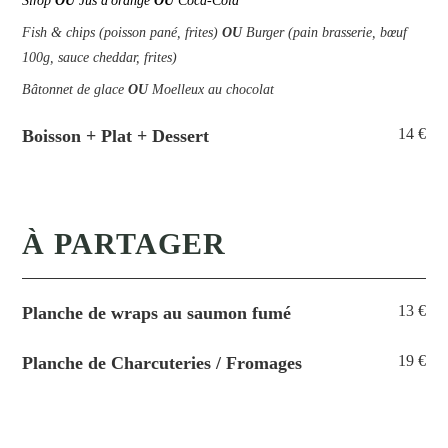
Sirop
OU
Jus d'orange
OU
Coca-Cola
Fish & chips (poisson pané, frites)
OU
Burger (pain brasserie, bœuf
100g, sauce cheddar, frites)
Bâtonnet de glace
OU
Moelleux au chocolat
14 €
Boisson + Plat + Dessert
À PARTAGER
13 €
Planche de wraps au saumon fumé
19 €
Planche de Charcuteries / Fromages